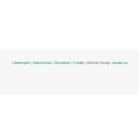
|
Spielregeln
|
Datenschutz
|
Disclaimer
|
Credits
| Website Design:
amultis.eu