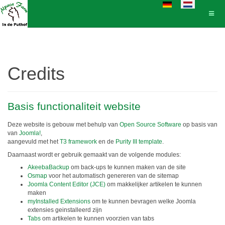
Selecteer de taal
Credits
Basis functionaliteit website
Deze website is gebouw met behulp van
Open Source Software
op basis van
van
Joomla!
,
aangevuld met het
T3 framework
en de
Purity III template
.
Daarnaast wordt er gebruik gemaakt van de volgende modules:
AkeebaBackup
om back-ups te kunnen maken van de site
Osmap
voor het automatisch genereren van de sitemap
Joomla Content Editor (JCE)
om makkelijker artikelen te kunnen
maken
myInstalled Extensions
om te kunnen bevragen welke Joomla
extensies geinstalleerd zijn
Tabs
om artikelen te kunnen voorzien van tabs