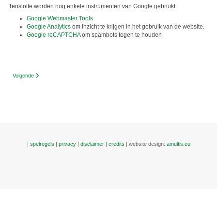
Tenslotte worden nog enkele instrumenten van Google gebruikt:
Google Webmaster Tools
Google Analytics
om inzicht te krijgen in het gebruik van de website.
Google reCAPTCHA
om spambots tegen te houden
Volgende artikel: Aanvullende SEO mogelijkheden
Volgende
|
spelregels
|
privacy
|
disclaimer
|
credits
| website design:
amultis.eu