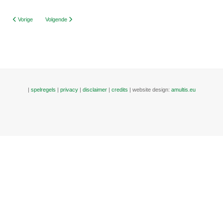
Vorig artikel: Algemeen
Volgende artikel: Annuleren van een activiteit (algemeen)
Vorige
Volgende
|
spelregels
|
privacy
|
disclaimer
|
credits
| website design:
amultis.eu