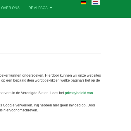
Selecteer de taal
OVER ONS
DE ALPACA
zoeker kunnen onderzoeken. Hierdoor kunnen wij onze websites
op een bepaald item wordt geklikt en welke pagina's het op de
servers in de Verenigde Staten. Lees het
privacybeleid van
ens Google verwerken. Wij hebben hier geen invloed op. Door
ls hiervoor omschreven.