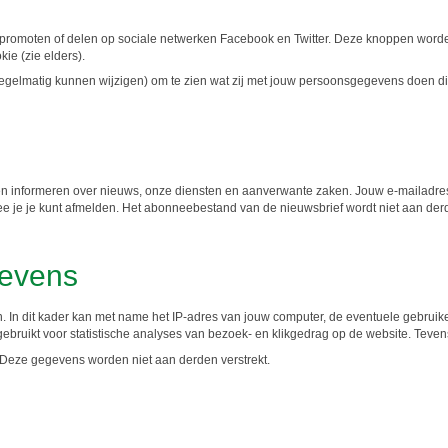
promoten of delen op sociale netwerken Facebook en Twitter. Deze knoppen worde
ie (zie elders).
regelmatig kunnen wijzigen) om te zien wat zij met jouw persoonsgegevens doen di
en informeren over nieuws, onze diensten en aanverwante zaken. Jouw e-mailadre
ee je je kunt afmelden. Het abonneebestand van de nieuwsbrief wordt niet aan derd
gevens
 dit kader kan met name het IP-adres van jouw computer, de eventuele gebruiker
bruikt voor statistische analyses van bezoek- en klikgedrag op de website. Teven
 Deze gegevens worden niet aan derden verstrekt.