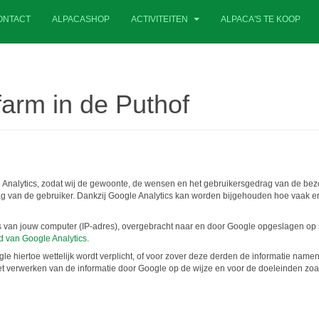
ONTACT
ALPACASHOP
ACTIVITEITEN
ALPACA'S TE KOOP
farm in de Puthof
 Analytics, zodat wij de gewoonte, de wensen en het gebruikersgedrag van de be
 van de gebruiker. Dankzij Google Analytics kan worden bijgehouden hoe vaak er 
es van jouw computer (IP-adres), overgebracht naar en door Google opgeslagen op 
d van Google Analytics
.
e hiertoe wettelijk wordt verplicht, of voor zover deze derden de informatie nam
t verwerken van de informatie door Google op de wijze en voor de doeleinden zoa